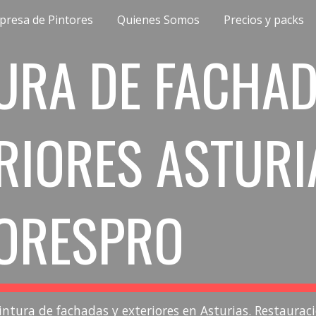
presa de Pintores
Quienes Somos
Precios y packs
ip to main content
Skip to navigat
URA DE FACHAD
RIORES ASTURI
TORESPRO
intura de fachadas y exteriores en Asturias. Restaurac