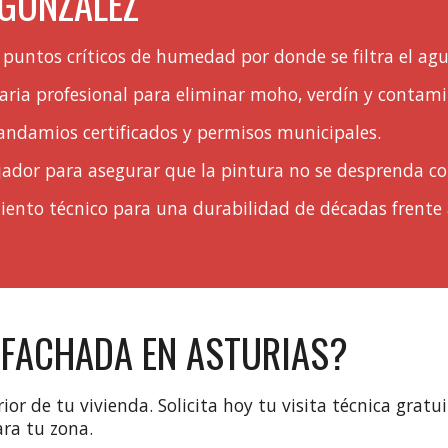
 GONZÁLEZ
 puntos críticos de humedad por donde se filtra el agu
ia profesional para eliminar moho, verdín y contami
andamios certificados y permisos municipales.
ador para asegurar que la pintura no se desprenda co
nto técnico para una durabilidad de décadas frente al
 FACHADA EN ASTURIAS?
ior de tu vivienda. Solicita hoy tu visita técnica gratu
ra tu zona.