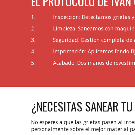
EL PROTOCOLO DE IVÁN
1.
Inspección: Detectamos grietas y
2.
Limpieza: Saneamos con maquinar
3.
Seguridad: Gestión completa de 
4.
Imprimación: Aplicamos fondo fij
5.
Acabado: Dos manos de revestimie
¿NECESITAS SANEAR TU
No esperes a que las grietas pasen al inter
personalmente sobre el mejor material pa