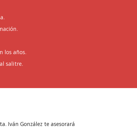
a.
nación.
n los años.
 salitre.
ita. Iván González te asesorará